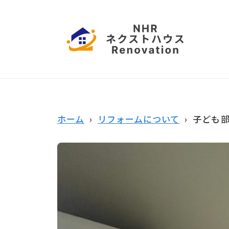
コ
本
ン
ハ
テ
ウ
ン
ス
日
愛
ツ
リ
知
本
フ
へ
県
ハ
ォ
ス
名
ー
ウ
古
キ
ホーム
›
リフォームについて
› 子ども
ム
屋
ッ
ス
市
プ
リ
を
拠
フ
点
ォ
に
ー
営
業
ム
中