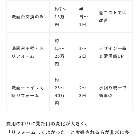
約7〜
半
低コストで即
洗面台交換のみ
15万
日〜
改善
円
1日
約
洗面台＋壁・床
15〜
1〜
デザイン一新
リフォーム
25万
2日
＆清潔感UP
円
約
洗面＋トイレ同
25〜
2〜
水回り統一で
時リフォーム
40万
3日
効率◎
円
費用のわりに見た目の変化が大きく、
「リフォームしてよかった」と実感される方が非常に多