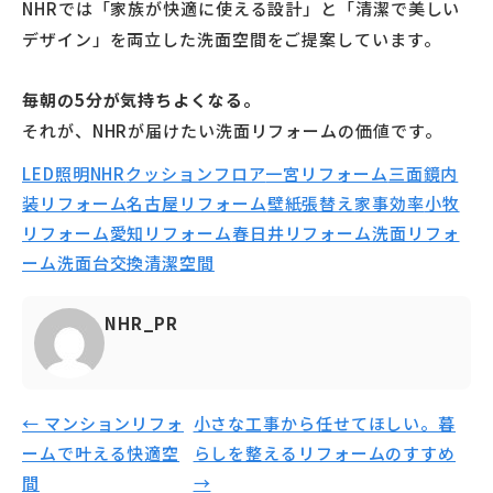
NHRでは「家族が快適に使える設計」と「清潔で美しい
デザイン」を両立した洗面空間をご提案しています。
毎朝の5分が気持ちよくなる。
それが、NHRが届けたい洗面リフォームの価値です。
LED照明
NHR
クッションフロア
一宮リフォーム
三面鏡
内
装リフォーム
名古屋リフォーム
壁紙張替え
家事効率
小牧
リフォーム
愛知リフォーム
春日井リフォーム
洗面リフォ
ーム
洗面台交換
清潔空間
NHR_PR
← マンションリフォ
小さな工事から任せてほしい。暮
ームで叶える快適空
らしを整えるリフォームのすすめ
間
→