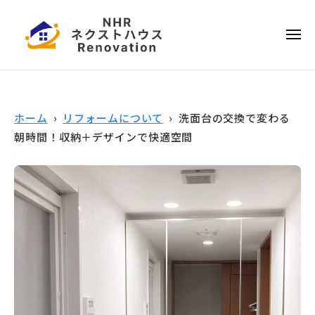
ー
コ
本
ン
ハ
メ
テ
ウ
ニ
ュ
ス
ー
日
ン
リ
ツ
本
フ
へ
ハ
ォ
ホーム
›
リフォームについて
› 洗面台の交換で変わる
ス
ウ
ー
朝時間！収納＋デザインで快適空間
キ
ス
ム
ッ
リ
プ
フ
ォ
ー
ム