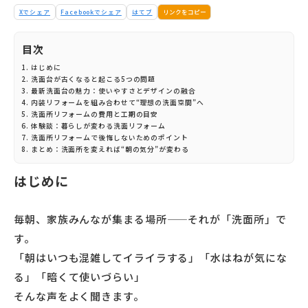
リンクをコピー
Xでシェア
Facebookでシェア
はてブ
目次
はじめに
洗面台が古くなると起こる5つの問題
最新洗面台の魅力：使いやすさとデザインの融合
内装リフォームを組み合わせて“理想の洗面空間”へ
洗面所リフォームの費用と工期の目安
体験談：暮らしが変わる洗面リフォーム
洗面所リフォームで後悔しないためのポイント
まとめ：洗面所を変えれば“朝の気分”が変わる
はじめに
毎朝、家族みんなが集まる場所——それが「洗面所」で
す。
「朝はいつも混雑してイライラする」「水はねが気にな
る」「暗くて使いづらい」
そんな声をよく聞きます。