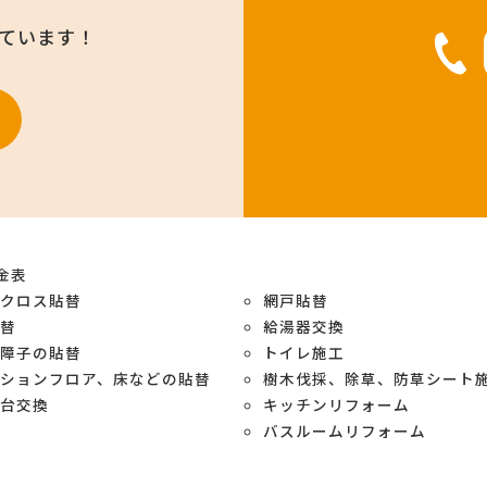
けています！
金表
紙クロス貼替
網戸貼替
貼替
給湯器交換
や障子の貼替
トイレ施工
ションフロア、床などの貼替
樹木伐採、除草、防草シート
面台交換
キッチンリフォーム
バスルームリフォーム