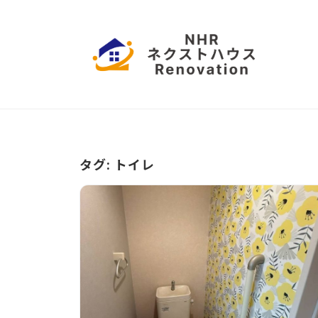
コ
本
ン
ハ
テ
ウ
ン
ス
日
愛
ツ
リ
知
本
フ
へ
県
ハ
ォ
ス
名
ー
ウ
古
キ
タグ:
トイレ
ム
屋
ッ
ス
市
プ
リ
を
拠
フ
点
ォ
に
ー
営
業
ム
中