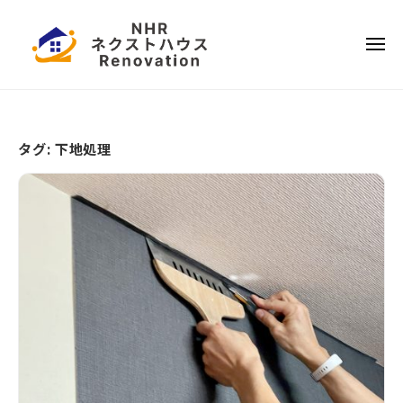
ー
コ
本
ン
ハ
メ
テ
ウ
ニ
ュ
ス
ー
日
ン
リ
ツ
本
フ
へ
ハ
ォ
タグ:
下地処理
ス
ウ
ー
キ
ス
ム
ッ
リ
プ
フ
ォ
ー
ム