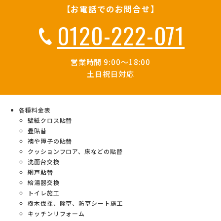
【お電話でのお問合せ】
0120-222-071
営業時間 9:00～18:00
土日祝日対応
各種料金表
壁紙クロス貼替
畳貼替
襖や障子の貼替
クッションフロア、床などの貼替
洗面台交換
網戸貼替
給湯器交換
トイレ施工
樹木伐採、除草、防草シート施工
キッチンリフォーム