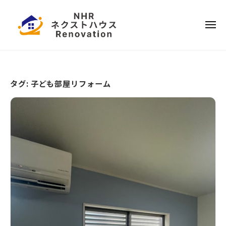
ー
コ
本
ン
ハ
メ
テ
ウ
ニ
ュ
ス
ー
日
ン
リ
ツ
本
フ
へ
ハ
ォ
タグ:
子ども部屋リフォーム
ス
ウ
ー
キ
ス
ム
ッ
リ
プ
フ
ォ
ー
ム