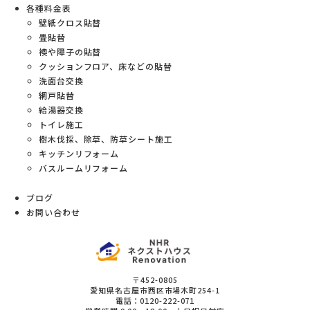
各種料金表
壁紙クロス貼替
畳貼替
襖や障子の貼替
クッションフロア、床などの貼替
洗面台交換
網戸貼替
給湯器交換
トイレ施工
樹木伐採、除草、防草シート施工
キッチンリフォーム
バスルームリフォーム
ブログ
お問い合わせ
〒452-0805
愛知県
名古屋市西区
市場木町254-1
電話：
0120-222-071