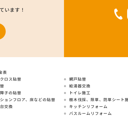
けています！
金表
紙クロス貼替
網戸貼替
貼替
給湯器交換
や障子の貼替
トイレ施工
ションフロア、床などの貼替
樹木伐採、除草、防草シート
面台交換
キッチンリフォーム
バスルームリフォーム