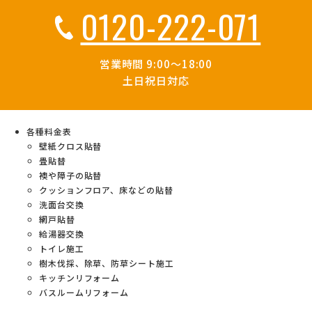
0120-222-071
営業時間 9:00～18:00
土日祝日対応
各種料金表
壁紙クロス貼替
畳貼替
襖や障子の貼替
クッションフロア、床などの貼替
洗面台交換
網戸貼替
給湯器交換
トイレ施工
樹木伐採、除草、防草シート施工
キッチンリフォーム
バスルームリフォーム