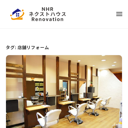
ー
コ
本
ン
ハ
メ
テ
ウ
ニ
ュ
ス
ー
日
ン
リ
ツ
本
フ
へ
ハ
ォ
タグ:
店舗リフォーム
ス
ウ
ー
キ
ス
ム
ッ
リ
プ
フ
ォ
ー
ム