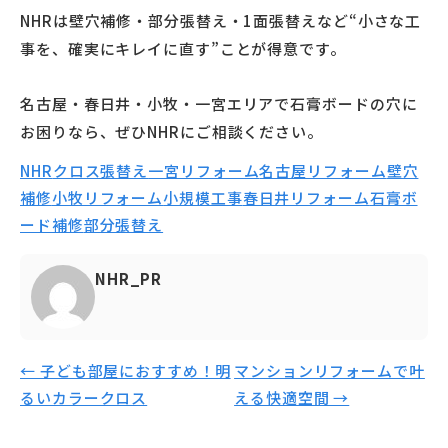
NHRは壁穴補修・部分張替え・1面張替えなど“小さな工
事を、確実にキレイに直す”ことが得意です。
名古屋・春日井・小牧・一宮エリアで石膏ボードの穴に
お困りなら、ぜひNHRにご相談ください。
NHR
クロス張替え
一宮リフォーム
名古屋リフォーム
壁穴
補修
小牧リフォーム
小規模工事
春日井リフォーム
石膏ボ
ード補修
部分張替え
NHR_PR
← 子ども部屋におすすめ！明
マンションリフォームで叶
るいカラークロス
える快適空間 →