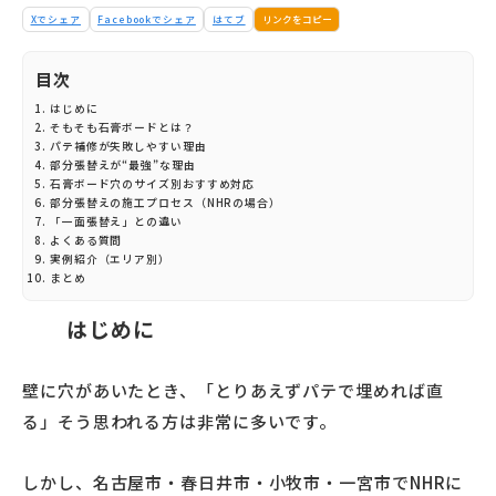
リンクをコピー
Xでシェア
Facebookでシェア
はてブ
目次
はじめに
そもそも石膏ボードとは？
パテ補修が失敗しやすい理由
部分張替えが“最強”な理由
石膏ボード穴のサイズ別おすすめ対応
部分張替えの施工プロセス（NHRの場合）
「一面張替え」との違い
よくある質問
実例紹介（エリア別）
まとめ
はじめに
壁に穴があいたとき、「とりあえずパテで埋めれば直
る」そう思われる方は非常に多いです。
しかし、名古屋市・春日井市・小牧市・一宮市でNHRに