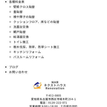
各種料金表
壁紙クロス貼替
畳貼替
襖や障子の貼替
クッションフロア、床などの貼替
洗面台交換
網戸貼替
給湯器交換
トイレ施工
樹木伐採、除草、防草シート施工
キッチンリフォーム
バスルームリフォーム
ブログ
お問い合わせ
〒452-0805
愛知県
名古屋市西区
市場木町254-1
電話：
0120-222-071
営業時間
9:00～18:00 土日祝日対応