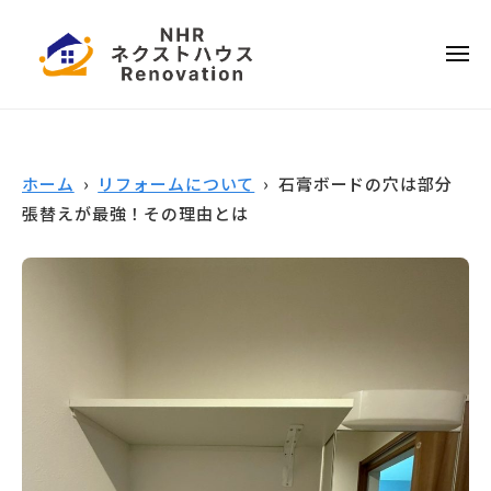
ー
コ
本
ン
ハ
メ
テ
ウ
ニ
ュ
ス
ー
日
ン
リ
ツ
本
フ
へ
ハ
ォ
ホーム
›
リフォームについて
› 石膏ボードの穴は部分
ス
ウ
ー
張替えが最強！その理由とは
キ
ス
ム
ッ
リ
プ
フ
ォ
ー
ム