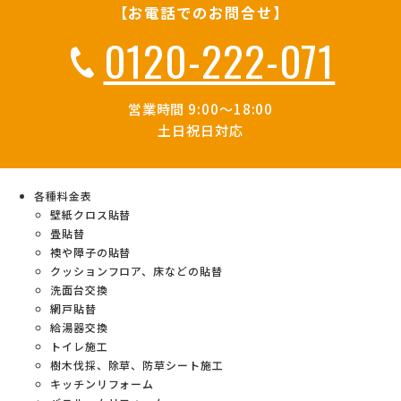
【お電話でのお問合せ】
0120-222-071
営業時間 9:00～18:00
土日祝日対応
各種料金表
壁紙クロス貼替
畳貼替
襖や障子の貼替
クッションフロア、床などの貼替
洗面台交換
網戸貼替
給湯器交換
トイレ施工
樹木伐採、除草、防草シート施工
キッチンリフォーム