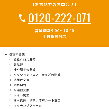
【お電話でのお問合せ】
0120-222-071
営業時間 9:00～18:00
土日祝日対応
各種料金表
壁紙クロス貼替
畳貼替
襖や障子の貼替
クッションフロア、床などの貼替
洗面台交換
網戸貼替
給湯器交換
トイレ施工
樹木伐採、除草、防草シート施工
キッチンリフォーム