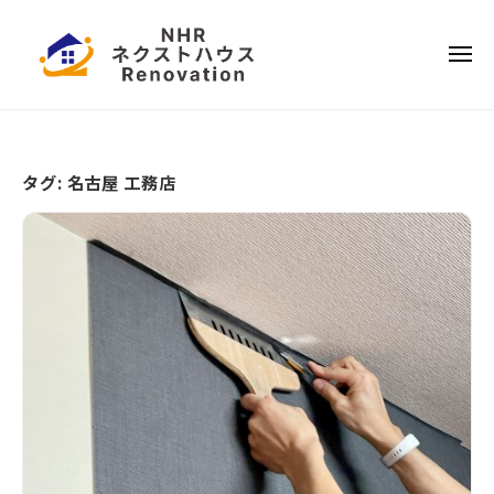
ー
コ
本
ン
ハ
メ
テ
ウ
ニ
ュ
ス
ー
日
ン
リ
ツ
本
フ
へ
ハ
ォ
タグ:
名古屋 工務店
ス
ウ
ー
キ
ス
ム
ッ
リ
プ
フ
ォ
ー
ム