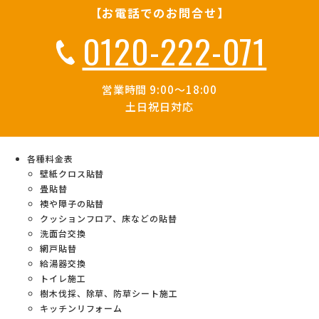
【お電話でのお問合せ】
0120-222-071
営業時間 9:00～18:00
土日祝日対応
各種料金表
壁紙クロス貼替
畳貼替
襖や障子の貼替
クッションフロア、床などの貼替
洗面台交換
網戸貼替
給湯器交換
トイレ施工
樹木伐採、除草、防草シート施工
キッチンリフォーム