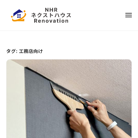
ー
コ
本
ン
ハ
メ
テ
ウ
ニ
ュ
ス
ー
日
ン
リ
ツ
本
フ
へ
ハ
ォ
タグ:
工務店向け
ス
ウ
ー
キ
ス
ム
ッ
リ
プ
フ
ォ
ー
ム