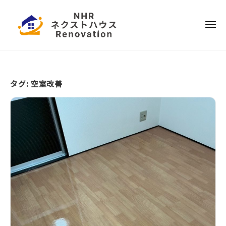
ー
コ
本
ン
ハ
メ
テ
ウ
ニ
ュ
ス
ー
日
ン
リ
ツ
本
フ
へ
ハ
ォ
タグ:
空室改善
ス
ウ
ー
キ
ス
ム
ッ
リ
プ
フ
ォ
ー
ム