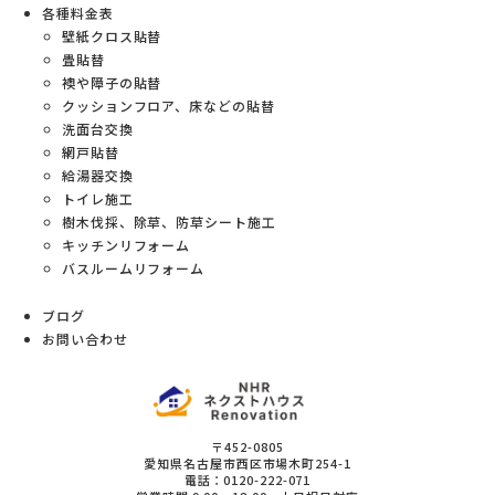
各種料金表
壁紙クロス貼替
畳貼替
襖や障子の貼替
クッションフロア、床などの貼替
洗面台交換
網戸貼替
給湯器交換
トイレ施工
樹木伐採、除草、防草シート施工
キッチンリフォーム
バスルームリフォーム
ブログ
お問い合わせ
〒452-0805
愛知県
名古屋市西区
市場木町254-1
電話：
0120-222-071