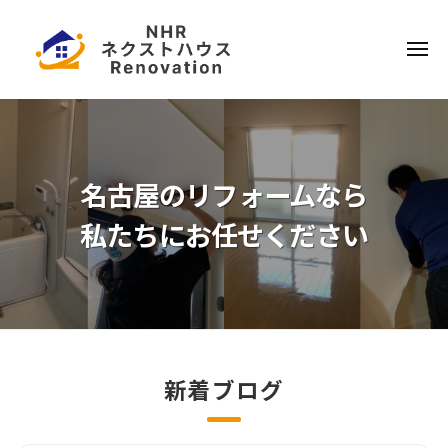
ー
コ
本
ン
ハ
メ
テ
ウ
ニ
ュ
ス
ー
日
ン
リ
ツ
本
フ
へ
ハ
ォ
ス
ウ
名古屋のリフォームなら
ー
キ
ス
ム
私たちにお任せください
ッ
リ
プ
フ
ォ
ー
ム
新着ブログ