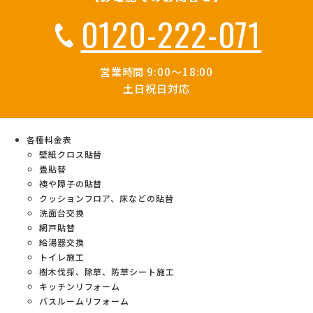
0120-222-071
営業時間 9:00～18:00
土日祝日対応
各種料金表
壁紙クロス貼替
畳貼替
襖や障子の貼替
クッションフロア、床などの貼替
洗面台交換
網戸貼替
給湯器交換
トイレ施工
樹木伐採、除草、防草シート施工
キッチンリフォーム
バスルームリフォーム