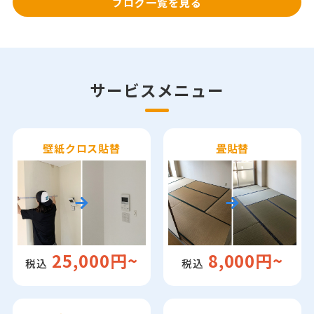
ブログ一覧を見る
フ
ロ
サービスメニュー
ン
ト
壁紙クロス貼替
畳貼替
ペ
ー
ジ
1
25,000円~
8,000円~
月
税込
税込
6,
2022
by