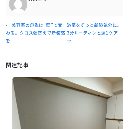
← 美容室の印象は“壁”で変
浴室をずっと新築気分に。
わる。クロス張替えで新装感
3分ルーティンと週1ケア
を
→
関連記事