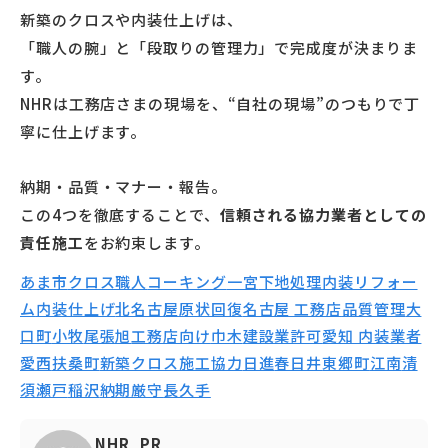
新築のクロスや内装仕上げは、
「職人の腕」と「段取りの管理力」で完成度が決まりま
す。
NHRは工務店さまの現場を、“自社の現場”のつもりで丁
寧に仕上げます。
納期・品質・マナー・報告。
この4つを徹底することで、
信頼される協力業者としての
責任施工
をお約束します。
あま市
クロス職人
コーキング
一宮
下地処理
内装リフォー
ム
内装仕上げ
北名古屋
原状回復
名古屋 工務店
品質管理
大
口町
小牧
尾張旭
工務店向け
巾木
建設業許可
愛知 内装業者
愛西
扶桑町
新築クロス
施工協力
日進
春日井
東郷町
江南
清
須
瀬戸
稲沢
納期厳守
長久手
NHR_PR