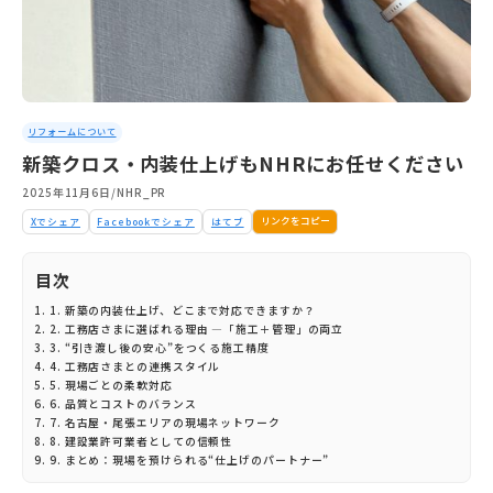
リフォームについて
新築クロス・内装仕上げもNHRにお任せください
2025年11月6日
/
NHR_PR
リンクをコピー
Xでシェア
Facebookでシェア
はてブ
目次
1. 新築の内装仕上げ、どこまで対応できますか？
2. 工務店さまに選ばれる理由 ―「施工＋管理」の両立
3. “引き渡し後の安心”をつくる施工精度
4. 工務店さまとの連携スタイル
5. 現場ごとの柔軟対応
6. 品質とコストのバランス
7. 名古屋・尾張エリアの現場ネットワーク
8. 建設業許可業者としての信頼性
9. まとめ：現場を預けられる“仕上げのパートナー”