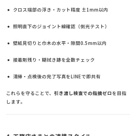
クロス端部の浮き・カット精度 ±1mm以内
照明直下のジョイント線確認（側光テスト）
壁紙見切りと巾木の水平・隙間0.5mm以内
接着剤残り・糊拭き跡を全数チェック
清掃・点検後の完了写真をLINEで即共有
これらを守ることで、
引き渡し検査での指摘ゼロ
を目指
します。