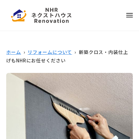
ー
コ
本
ン
ハ
メ
テ
ウ
ニ
ュ
ス
ー
日
ン
リ
ツ
本
フ
へ
ハ
ォ
ホーム
›
リフォームについて
› 新築クロス・内装仕上
ス
ウ
ー
げもNHRにお任せください
キ
ス
ム
ッ
リ
プ
フ
ォ
ー
ム