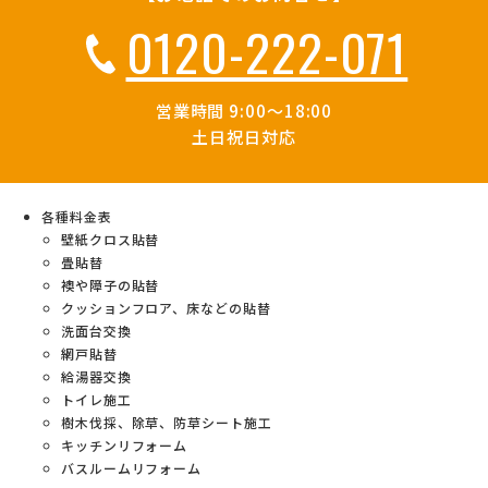
0120-222-071
営業時間 9:00～18:00
土日祝日対応
各種料金表
壁紙クロス貼替
畳貼替
襖や障子の貼替
クッションフロア、床などの貼替
洗面台交換
網戸貼替
給湯器交換
トイレ施工
樹木伐採、除草、防草シート施工
キッチンリフォーム
バスルームリフォーム