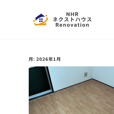
コ
本
ン
ハ
テ
ウ
ン
ス
日
愛
ツ
リ
知
本
フ
へ
県
ハ
ォ
ス
名
ー
ウ
古
キ
月:
2026年1月
ム
屋
ッ
ス
市
プ
リ
を
拠
フ
点
ォ
に
ー
営
業
ム
中