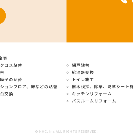
金表
紙クロス貼替
網戸貼替
貼替
給湯器交換
や障子の貼替
トイレ施工
ションフロア、床などの貼替
樹木伐採、除草、防草シート
面台交換
キッチンリフォーム
バスルームリフォーム
© NHC, Inc ALL RIGHTS RESERVED.