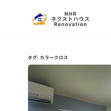
コ
本
ン
ハ
テ
ウ
ン
ス
日
愛
ツ
リ
知
本
フ
へ
県
ハ
ォ
ス
名
ー
ウ
古
キ
タグ:
カラークロス
ム
屋
ッ
ス
市
プ
リ
を
拠
フ
点
ォ
に
ー
営
業
ム
中