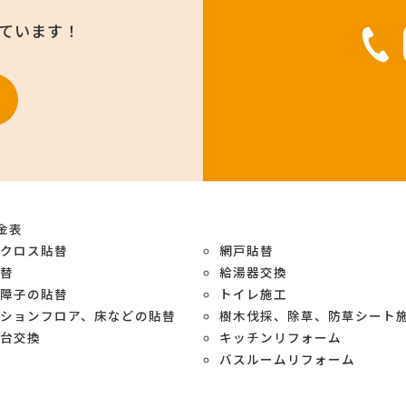
けています！
金表
紙クロス貼替
網戸貼替
貼替
給湯器交換
や障子の貼替
トイレ施工
ションフロア、床などの貼替
樹木伐採、除草、防草シート
面台交換
キッチンリフォーム
バスルームリフォーム