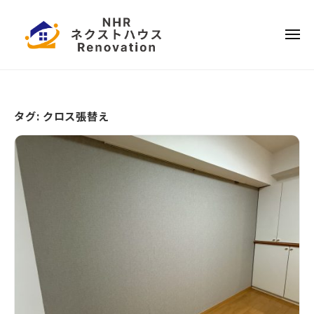
ー
コ
本
ン
ハ
メ
テ
ウ
ニ
ュ
ス
ー
日
ン
リ
ツ
本
フ
へ
ハ
ォ
タグ:
クロス張替え
ス
ウ
ー
キ
ス
ム
ッ
リ
プ
フ
ォ
ー
ム