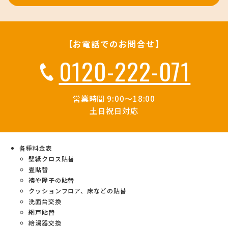
【お電話でのお問合せ】
0120-222-071
営業時間 9:00～18:00
土日祝日対応
各種料金表
壁紙クロス貼替
畳貼替
襖や障子の貼替
クッションフロア、床などの貼替
洗面台交換
網戸貼替
給湯器交換